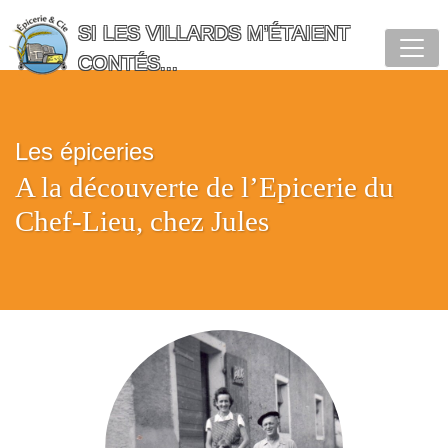
SI LES VILLARDS M’ÉTAIENT
CONTÉS...
Les épiceries
A la découverte de l’Epicerie du
Chef-Lieu, chez Jules